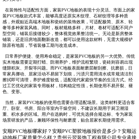
在装饰性与适配性方面，家装PVC地板的表现十分灵活。市面上的家
装PVC地板款式丰富，能够高度还原实木纹理、石材纹理等多种质
感，外观贴近高端木地板和瓷砖的装饰效果，可适配极简、原木、轻
奢等多种家装风格。同时，板材规格多样，片材、卷材可适配不同户
型空间，铺装后接缝较少，整体视觉效果整洁统一。无论是新房整体
铺装，还是旧房地面翻新改造，都可以使用这款材料，无需大规模铲
除原有地面，节省装修工期与改造成本。
日常养护便捷、使用寿命稳定，是家装PVC地板的另一大优势。传统
实木地板需要定期打蜡、防潮养护，维护流程繁琐，瓷砖则容易出现
缝隙积灰、开裂等问题。而PVC地板表面耐磨层耐刮擦、抗磨损，日
常家具挪动、居家活动不易留下划痕，污渍只需用清水或常规清洁剂
擦拭即可清理，养护难度较低，适配现代家庭快节奏的生活方式。经
过工艺优化的家装专用板材，结构稳定性强，长期使用不易开裂、褪
色、变形。
当然，家装PVC地板的使用也需要合理适配场景。这类材料更适合客
厅、卧室、书房、阳台等室内干燥空间，不建议长期用于厨卫潮湿
重、积水多的区域。用户在选购时，可优先选择合规达标、专为家装
场景研发的产品，兼顾环保性与耐磨度，贴合居家长期使用需求。
安顺PVC地板哪家好？安顺PVC塑胶地板报价是多少？安顺运
动地板厂家质量怎么样？贵州云翌装饰工程有限公司专业承接