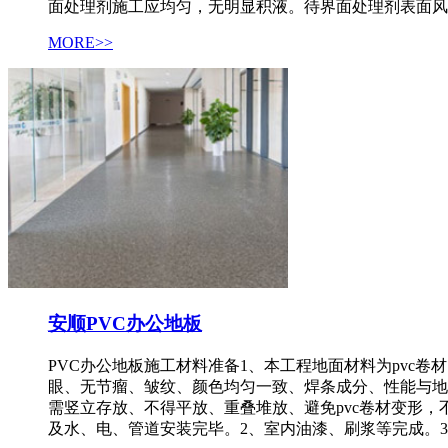
面处理剂施工应均匀，无明显积液。待界面处理剂表面风
MORE>>
安顺PVC办公地板
PVC办公地板施工材料准备1、本工程地面材料为pvc
眼、无节瘤、皱纹、颜色均匀一致、焊条成分、性能与地
需竖立存放、不得平放、重叠堆放、避免pvc卷材变形
及水、电、管道安装完毕。2、室内油漆、刷浆等完成。3