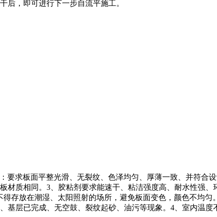
干后，即可进行下一步自流平施工。
卷材：要求板面平整光滑、无裂纹、色泽均匀、厚薄一致、并符合
板材质相同。3、胶粘剂要求能速干、粘洁强度高、耐水性强、
，不得存放在潮湿、太阳照射的场所，避免板面变色，颜色不均匀
、基层已完成、无空鼓、裂纹起砂、油污等现象。4、室内温度不